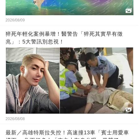
2026/08/09
猝死年輕化案例暴增！醫警告「猝死其實早有徵
兆」：5大警訊別忽視！
2026/08/08
最新／高雄特斯拉失控！高速撞13車「賓士用愛車