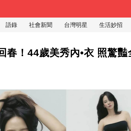
語錄
社會新聞
台灣明星
生活妙招
回春！44歲美秀內•衣 照驚
！