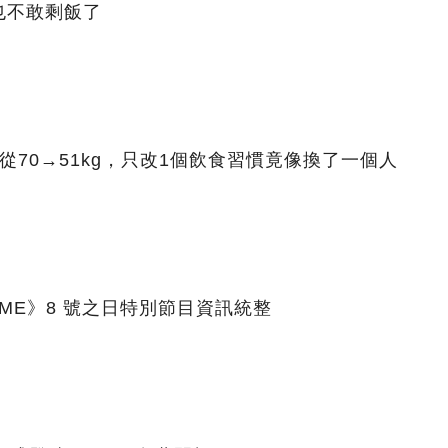
也不敢剩飯了
從70→51kg，只改1個飲食習慣竟像換了一個人
 GAME》8 號之日特別節目資訊統整