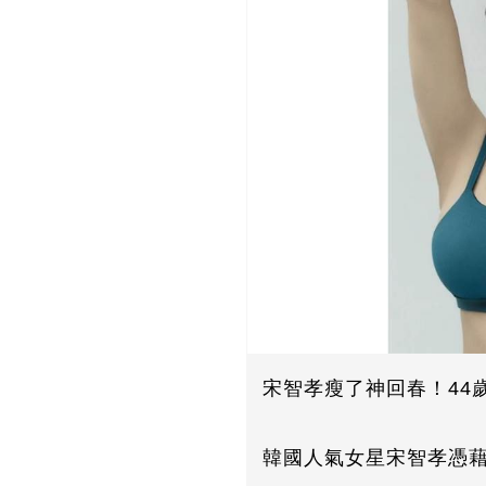
宋智孝瘦了神回春！44
韓國人氣女星宋智孝憑