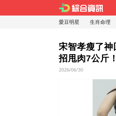
愛豆明星
生肖命理
宋智孝瘦了神
招甩肉7公斤
2026/06/30