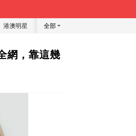
港澳明星
體育明星
動漫
育兒教育
全部
豔全網，靠這幾