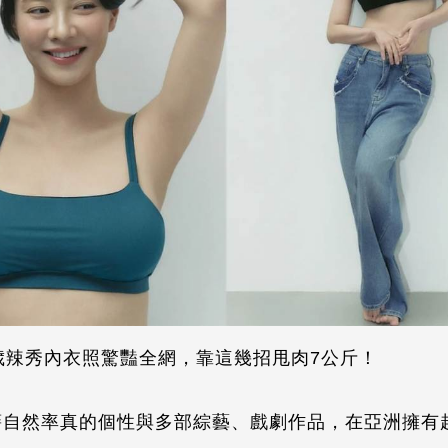
歲辣秀內衣照驚豔全網，靠這幾招甩肉7公斤！
藉自然率真的個性與多部綜藝、戲劇作品，在亞洲擁有