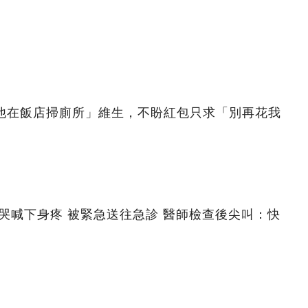
「他在飯店掃廁所」維生，不盼紅包只求「別再花我
夜哭喊下身疼 被緊急送往急診 醫師檢查後尖叫：快