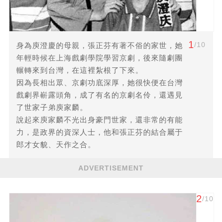
1
/10
身為庾澄慶的母親，張正芬有著不俗的家世，她
年輕時候在上海戲劇學院學習京劇，後來隨劇團
輾轉來到台灣，在這裡紮根了下來。
因為長相出眾、京劇功底深厚，她很快便在台灣
戲劇界嶄露頭角，成了有名的京劇名伶，還遇見
了世家子弟庾家麟。
說起來庾家麟不光出身豪門世家，還非常的有能
力，是政界的資深人士，他和張正芬的結合屬于
郎才女貌、天作之合。
ADVERTISEMENT
2
/10