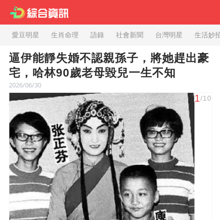
愛豆明星
生肖命理
語錄
社會新聞
台灣明星
生活妙
逼伊能靜失婚不認親孫子，將她趕出豪
宅，哈林90歲老母毀兒一生不知
2026/06/30
1
/10