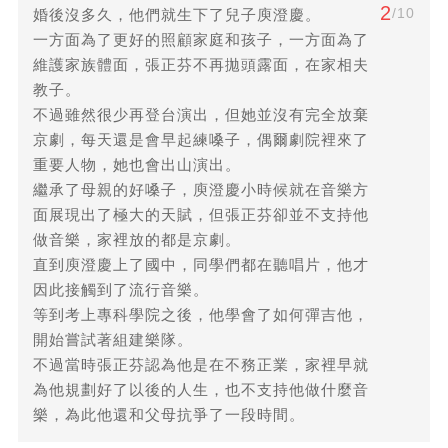
2
/10
婚後沒多久，他們就生下了兒子庾澄慶。
一方面為了更好的照顧家庭和孩子，一方面為了
維護家族體面，張正芬不再拋頭露面，在家相夫
教子。
不過雖然很少再登台演出，但她並沒有完全放棄
京劇，每天還是會早起練嗓子，偶爾劇院裡來了
重要人物，她也會出山演出。
繼承了母親的好嗓子，庾澄慶小時候就在音樂方
面展現出了極大的天賦，但張正芬卻並不支持他
做音樂，家裡放的都是京劇。
直到庾澄慶上了國中，同學們都在聽唱片，他才
因此接觸到了流行音樂。
等到考上專科學院之後，他學會了如何彈吉他，
開始嘗試著組建樂隊。
不過當時張正芬認為他是在不務正業，家裡早就
為他規劃好了以後的人生，也不支持他做什麼音
樂，為此他還和父母抗爭了一段時間。