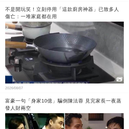
不是開玩笑！立刻停用「這款廚房神器」已致多人
傷亡：一堆家庭都在用
2026/08/07
富豪一句「身家10億」騙倒陳法蓉 見完家長一夜蒸
發人財兩空