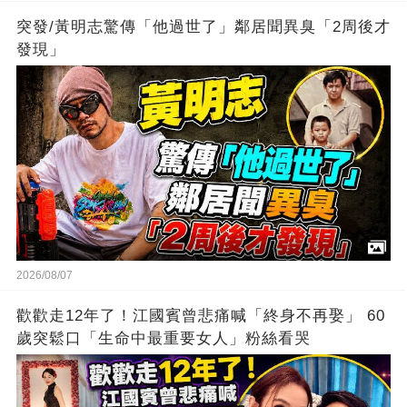
突發/黃明志驚傳「他過世了」鄰居聞異臭「2周後才
發現」
2026/08/07
歡歡走12年了！江國賓曾悲痛喊「終身不再娶」 60
歲突鬆口「生命中最重要女人」粉絲看哭