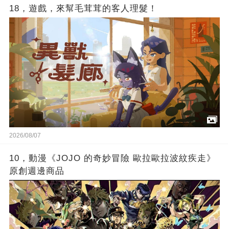
18，遊戲，來幫毛茸茸的客人理髮！
2026/08/07
10，動漫《JOJO 的奇妙冒險 歐拉歐拉波紋疾走》
原創週邊商品