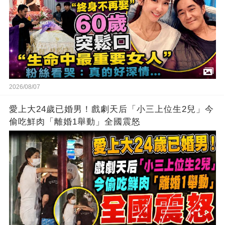
2026/08/07
愛上大24歲已婚男！戲劇天后「小三上位生2兒」今
偷吃鮮肉「離婚1舉動」全國震怒