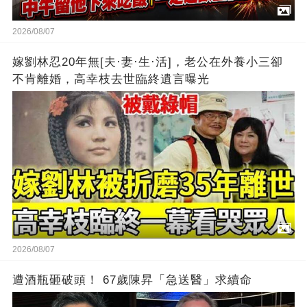
2026/08/07
嫁劉林忍20年無[夫·妻·生·活]，老公在外養小三卻
不肯離婚，高幸枝去世臨終遺言曝光
2026/08/07
遭酒瓶砸破頭！ 67歲陳昇「急送醫」求續命