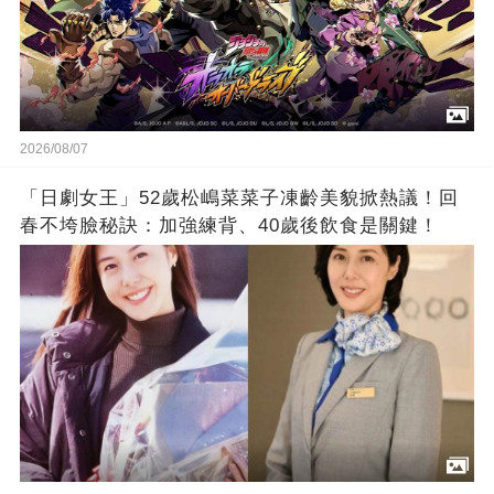
2026/08/07
「日劇女王」52歲松嶋菜菜子凍齡美貌掀熱議！回
春不垮臉秘訣：加強練背、40歲後飲食是關鍵！