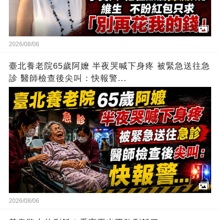
2026/08/06
臺北養老院65歲阿嬤 半夜哭喊下身疼 被緊急送往急
診 醫師檢查後尖叫：快報警...
2026/08/06