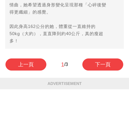
情曲，她希望透過身形變化呈現那種「心碎後變
得更纖細」的感覺。
因此身高162公分的她，體重從一直維持的
50kg（大約），直直降到約40公斤，真的瘦超
多！
1
上一頁
下一頁
/3
ADVERTISEMENT