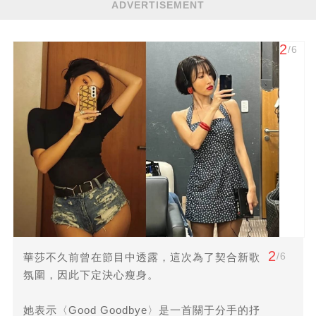
ADVERTISEMENT
2
/6
2
/6
華莎不久前曾在節目中透露，這次為了契合新歌
氛圍，因此下定決心瘦身。
她表示〈Good Goodbye〉是一首關于分手的抒