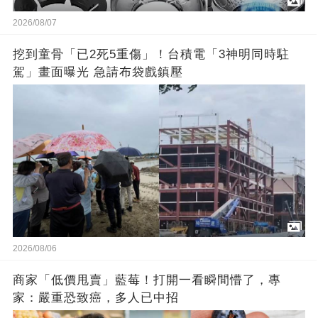
2026/08/07
挖到童骨「已2死5重傷」！台積電「3神明同時駐
駕」畫面曝光 急請布袋戲鎮壓
2026/08/06
商家「低價甩賣」藍莓！打開一看瞬間懵了，專
家：嚴重恐致癌，多人已中招