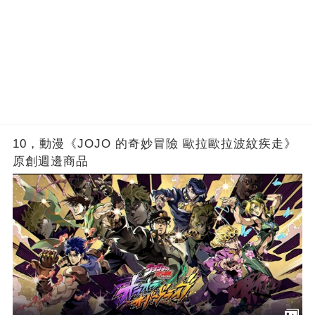
10，動漫《JOJO 的奇妙冒險 歐拉歐拉波紋疾走》
原創週邊商品