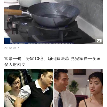
2026/08/07
富豪一句「身家10億」騙倒陳法蓉 見完家長一夜蒸
發人財兩空