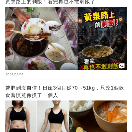
黃泉路上的剩飯！看完再也不敢剩飯了
2026/08/06
曾胖到沒自信！日妞3個月從70→51kg，只改1個飲
食習慣竟像換了一個人