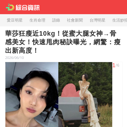
愛豆明星
生肖命理
語錄
社會新聞
台灣明星
生活妙
華莎狂瘦近10kg！從蜜大腿女神→骨
感美女！快速甩肉秘訣曝光，網驚：瘦
出新高度！
2026/06/10
1
/6