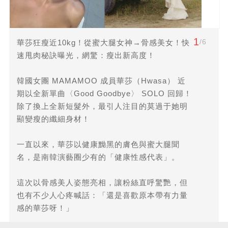
1
/6
華莎狂瘦近10kg！從蜜大腿女神→骨感美女！快
速甩肉秘訣曝光，網驚：瘦出新高度！
韓國女團 MAMAMOO 成員華莎（Hwasa） 近
期以全新單曲〈Good Goodbye〉 SOLO 回歸！
除了換上全新短髮外，最引人注目的莫過于她明
顯變瘦的纖細身材！
一直以來，華莎以健康黝黑的膚色與蜜大腿聞
名，是南韓演藝圈少有的「健康性感代表」。
這次以骨感美人姿態亮相，讓粉絲直呼驚艷，但
也有不少人心疼喊話：「還是喜歡原本帶有力量
感的華莎呀！」