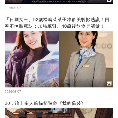
2026/08/07
「日劇女王」52歲松嶋菜菜子凍齡美貌掀熱議！回
春不垮臉秘訣：加強練背、40歲後飲食是關鍵！
2026/08/07
20，線上多人躲貓貓遊戲《我的偽裝》