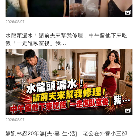
2026/08/07
水龍頭漏水！請前夫來幫我修理，中午留他下來吃
飯「一走進臥室後」我…
2026/08/07
嫁劉林忍20年無[夫·妻·生·活]，老公在外養小三卻