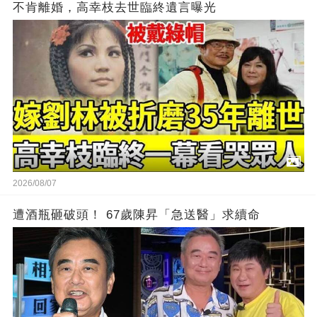
不肯離婚，高幸枝去世臨終遺言曝光
2026/08/07
遭酒瓶砸破頭！ 67歲陳昇「急送醫」求續命