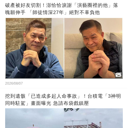
破產被好友切割！澎恰恰淚謝「演藝圈裡的他」落
魄願伸手 「師徒情深27年」絕對不辜負他
2026/08/07
挖到遺骸「已造成多起人命事故」！台積電「3神明
同時駐駕」畫面曝光 急請布袋戲鎮壓