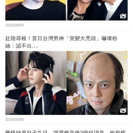
2026/08/08
赴陸尋根！昔日台灣男神「突變大禿頭」嚇壞粉
絲：認不出....
2026/08/08
難怪缺席兒子生日，謝霆鋒宣佈2個好消息，他和楊