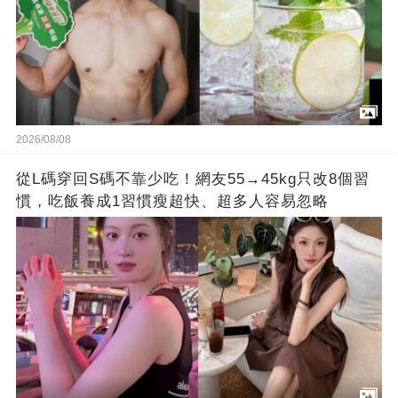
2026/08/08
從L碼穿回S碼不靠少吃！網友55→45kg只改8個習
慣，吃飯養成1習慣瘦超快、超多人容易忽略