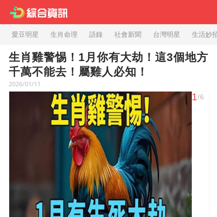
愛豆明星
生肖命理
語錄
社會新聞
台灣明星
生活妙
生肖雞警惕！1月你有大劫！這3個地方
千萬不能去！屬雞人必知！
2026/01/11
1
/6