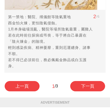
2
/6
第一禁地：醫院、殯儀館等陰氣重地
酉金怕火煉，更怕陰氣侵蝕。
1月本身磁場混亂，醫院等場所陰氣最重，屬雞人
若在此時前往探病或弔喪，等于將自己暴露在
「陰火煉金」的險境。
輕則感染疾病、精神萎靡，重則厄運纏身、諸事
不順。
若不得已必須前往，務必佩戴金飾品或白玉護
身。
1
上一頁
下一頁
/3
ADVERTISEMENT