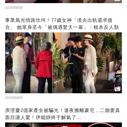
2026/08/08
事業風光情路坎坷！77歲女神「渣夫出軌還求復
合」 她單身至今「被偶遇驚天一幕」：根本反人類
2026/08/08
庾澄慶2億家產全被騙光！連夜搬離豪宅，二婚妻真
面目讓人驚！伊能靜終于解氣了...