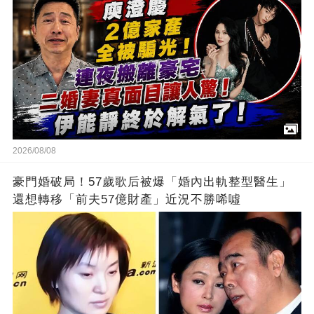
2026/08/08
豪門婚破局！57歲歌后被爆「婚內出軌整型醫生」
還想轉移「前夫57億財產」近況不勝唏噓