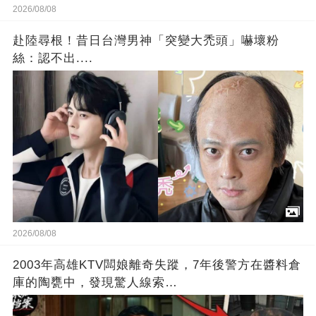
2026/08/08
赴陸尋根！昔日台灣男神「突變大禿頭」嚇壞粉
絲：認不出....
2026/08/08
2003年高雄KTV闆娘離奇失蹤，7年後警方在醬料倉
庫的陶甕中，發現驚人線索…