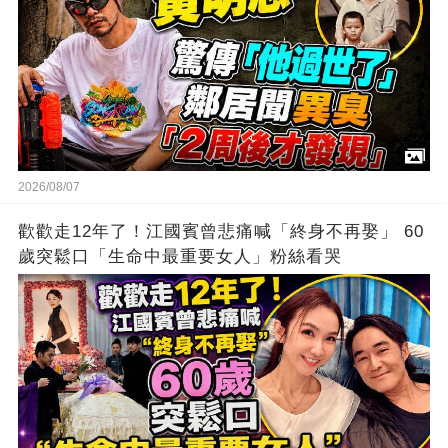
2026/08/07
歡歡走12年了！江國賓曾悲痛喊「終身不再娶」 60
歲突鬆口「生命中最重要女人」粉絲看哭