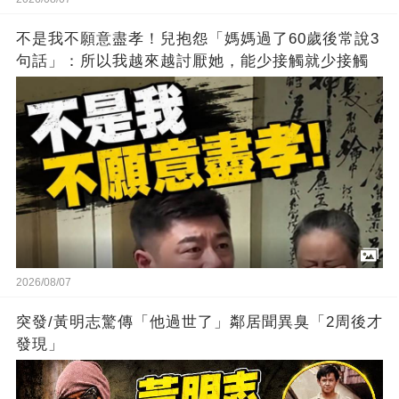
不是我不願意盡孝！兒抱怨「媽媽過了60歲後常說3
句話」：所以我越來越討厭她，能少接觸就少接觸
2026/08/07
突發/黃明志驚傳「他過世了」鄰居聞異臭「2周後才
發現」