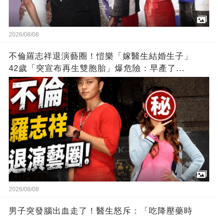
2026/08/08
不倫羅志祥退演藝圈！愷樂「嫁醫生結婚生子」
42歲「突宣布再生雙胞胎」爆危險：早產了...
2026/08/08
男子突發腦出血走了！醫生怒斥：「吃降壓藥時