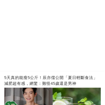
5天真的能瘦5公斤！辰亦儒公開「夏日輕斷食法」
減肥超有感，網驚：難怪45歲還是男神