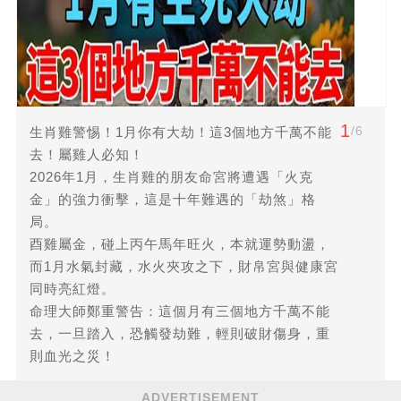
1
/6
生肖雞警惕！1月你有大劫！這3個地方千萬不能
去！屬雞人必知！
2026年1月，生肖雞的朋友命宮將遭遇「火克
金」的強力衝擊，這是十年難遇的「劫煞」格
局。
酉雞屬金，碰上丙午馬年旺火，本就運勢動盪，
而1月水氣封藏，水火夾攻之下，財帛宮與健康宮
同時亮紅燈。
命理大師鄭重警告：這個月有三個地方千萬不能
去，一旦踏入，恐觸發劫難，輕則破財傷身，重
則血光之災！
ADVERTISEMENT