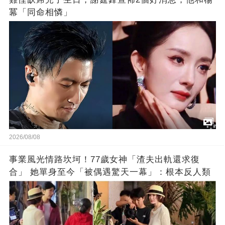
冪「同命相憐」
2026/08/08
事業風光情路坎坷！77歲女神「渣夫出軌還求復
合」 她單身至今「被偶遇驚天一幕」：根本反人類