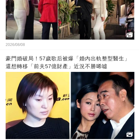
2026/08/08
豪門婚破局！57歲歌后被爆「婚內出軌整型醫生」
還想轉移「前夫57億財產」近況不勝唏噓