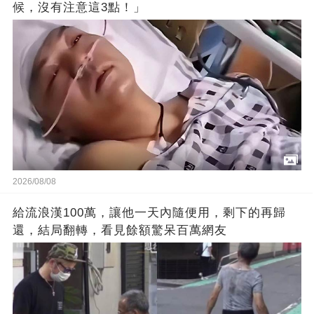
候，沒有注意這3點！」
2026/08/08
給流浪漢100萬，讓他一天內隨便用，剩下的再歸
還，結局翻轉，看見餘額驚呆百萬網友