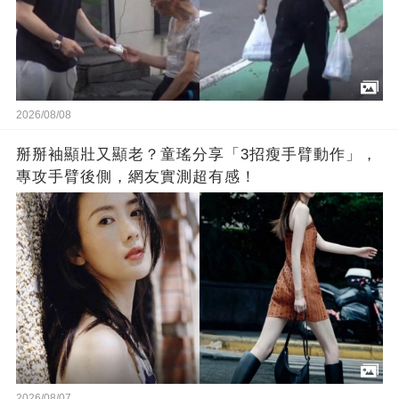
2026/08/08
掰掰袖顯壯又顯老？童瑤分享「3招瘦手臂動作」，
專攻手臂後側，網友實測超有感！
2026/08/07