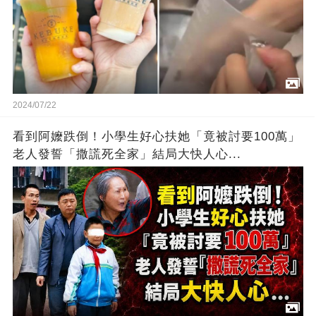
2024/07/22
看到阿嬤跌倒！小學生好心扶她「竟被討要100萬」
老人發誓「撒謊死全家」結局大快人心...