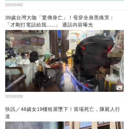
2025/04/02
39歲台灣大咖「驚傳身亡」！母穿全身黑痛哭：
「才剛打電話給我.....」 通話內容曝光
2025/03/30
快訊／48歲女19樓租屋墜下！當場死亡，陳屍人行
道