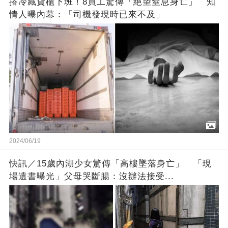
搭冷藏貨櫃下班！8員工驚傳「絕望窒息身亡」 知
情人曝內幕：「司機發現時已來不及」
2024/06/19
快訊／15歲內湖少女驚傳「高樓墜落身亡」 「現
場遺書曝光」父母哭斷腸：沒辦法接受...