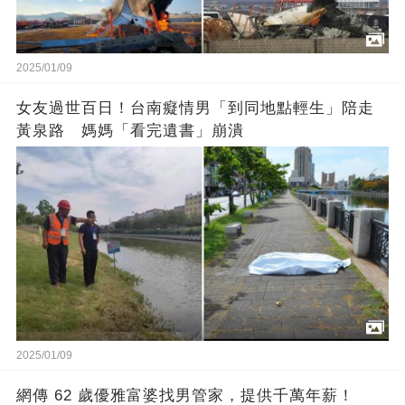
2025/01/09
女友過世百日！台南癡情男「到同地點輕生」陪走
黃泉路 媽媽「看完遺書」崩潰
2025/01/09
網傳 62 歲優雅富婆找男管家，提供千萬年薪！