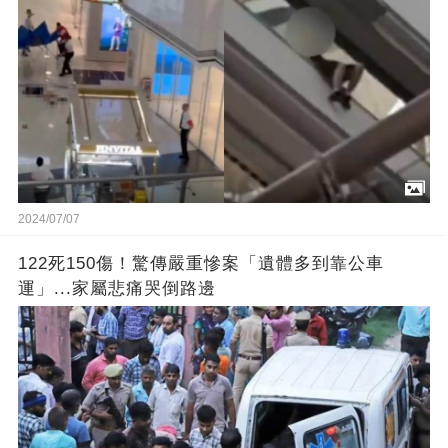
2024/07/07
122死150傷！驚傳嚴重慘案「遺體多到靠公車
運」...家屬悲痛哭倒路邊