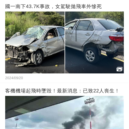
國一南下43.7K事故，女駕駛拋飛車外慘死
2024/09/20
客機機場起飛時墜毀！最新消息：已致22人喪生！