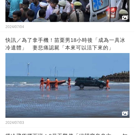
2024/07/04
快訊／為了拿手機！苗栗男18小時後「成為一具冰
冷遺體」 妻悲痛認屍「本來可以活下來的」
2024/07/03