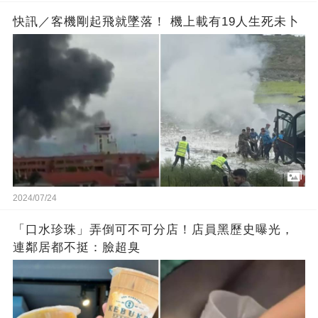
快訊／客機剛起飛就墜落！ 機上載有19人生死未卜
2024/07/24
「口水珍珠」弄倒可不可分店！店員黑歷史曝光，
連鄰居都不挺：臉超臭