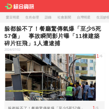
愛豆明星
生肖命理
語錄
社會新聞
台灣明星
生活妙
躲都躲不了！餐廳驚傳氣爆「至少5死
57傷」 事故瞬間影片曝「11棟建築
碎片狂飛」1人遭逮捕
2024/07/02
1
/6
1
/6
躲都躲不了！餐廳驚傳氣爆「至少5死57傷」