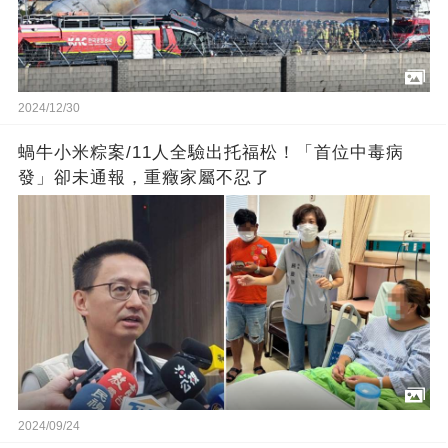
2024/12/30
蝸牛小米粽案/11人全驗出托福松！「首位中毒病
發」卻未通報，重癥家屬不忍了
2024/09/24