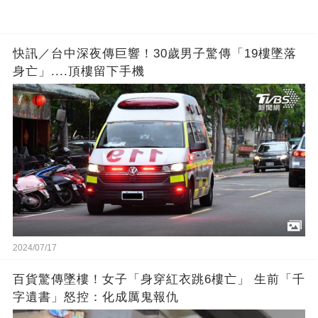
快訊／台中深夜傳巨響！30歲男子驚傳「19樓墜落
身亡」....頂樓留下手機
2024/07/17
百貨驚傳墜樓！女子「身穿紅衣跳6樓亡」 生前「千
字遺書」怒控：化成厲鬼報仇