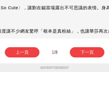
So Cute〉，讓劉在錫當場露出不可思議的表情。
悉程度讓不少網友驚呼「根本是真粉絲」，也讓華莎再
1
上一頁
下一頁
/3
ADVERTISEMENT