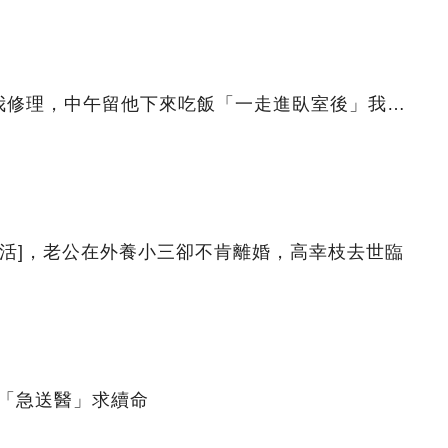
我修理，中午留他下來吃飯「一走進臥室後」我…
生·活]，老公在外養小三卻不肯離婚，高幸枝去世臨
昇「急送醫」求續命