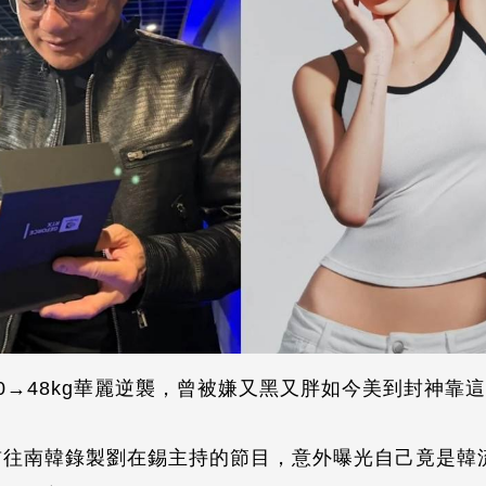
0→48kg華麗逆襲，曾被嫌又黑又胖如今美到封神靠
前往南韓錄製劉在錫主持的節目，意外曝光自己竟是韓