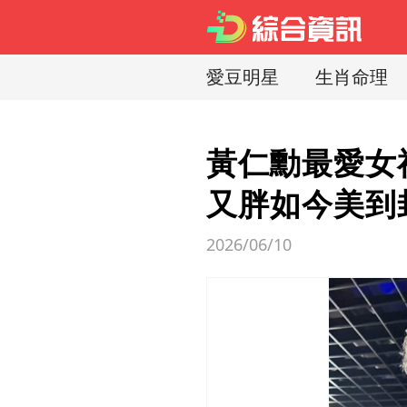
愛豆明星
生肖命理
黃仁勳最愛女
又胖如今美到
2026/06/10