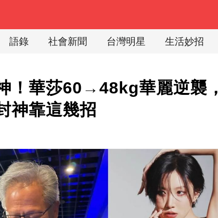
語錄
社會新聞
台灣明星
生活妙招
神！華莎60→48kg華麗逆襲
封神靠這幾招