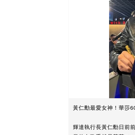
黃仁勳最愛女神！華莎6
輝達執行長黃仁勳日前