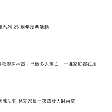
系列 25 週年慶典活動
這款廚房神器」已致多人傷亡：一堆家庭都在用
倒陳法蓉 見完家長一夜蒸發人財兩空