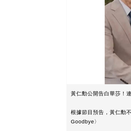
黃仁勳公開告白華莎！
根據節目預告，黃仁勳不
Goodbye〉