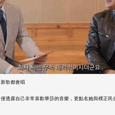
連新歌都會唱
僅透露自己非常喜歡華莎的音樂，更點名她與樸正民合