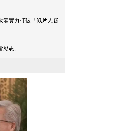
數靠實力打破「紙片人審
當勵志。