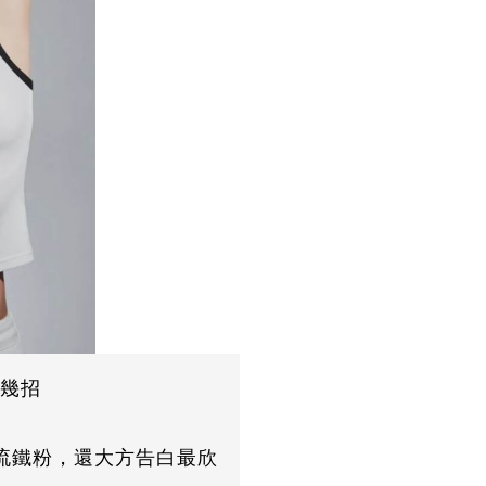
這幾招
流鐵粉，還大方告白最欣