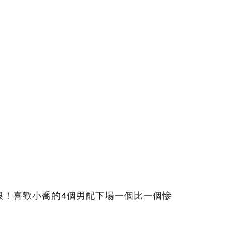
狠！喜歡小喬的4個男配下場一個比一個慘