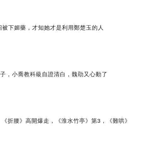
紹被下媚藥，才知她才是利用鄭楚玉的人
脖子，小喬教科級自證清白，魏劭又心動了
0！ 《折腰》高開爆走，《淮水竹亭》第3，《難哄》