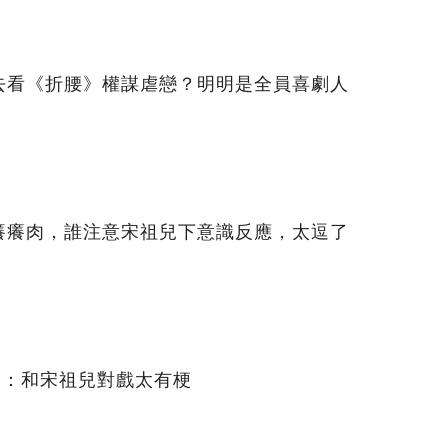
去看《折腰》權謀虐戀？明明是全員喜劇人
癢癢肉，誰注意宋祖兒下意識反應，太逗了
常：和宋祖兒對戲太有梗