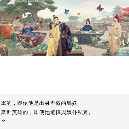
將軍的，即便他是出身卑微的馬奴；
給當世英雄的，即便她選擇與奴仆私奔。
路？