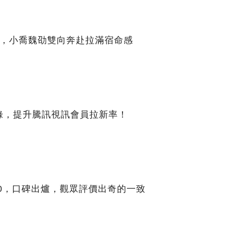
雨，小喬魏劭雙向奔赴拉滿宿命感
錄，提升騰訊視訊會員拉新率！
00，口碑出爐，觀眾評價出奇的一致