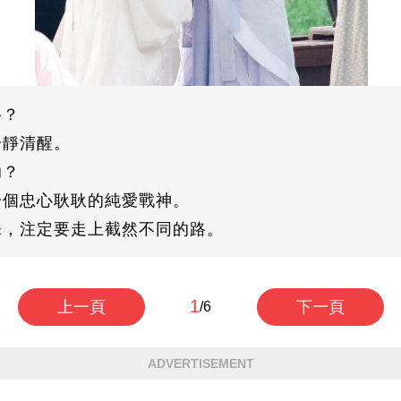
路？
冷靜清醒。
助？
一個忠心耿耿的純愛戰神。
姝，注定要走上截然不同的路。
1
上一頁
下一頁
/6
ADVERTISEMENT