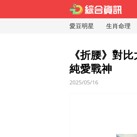
愛豆明星
生肖命理
《折腰》對比
純愛戰神
2025/05/16