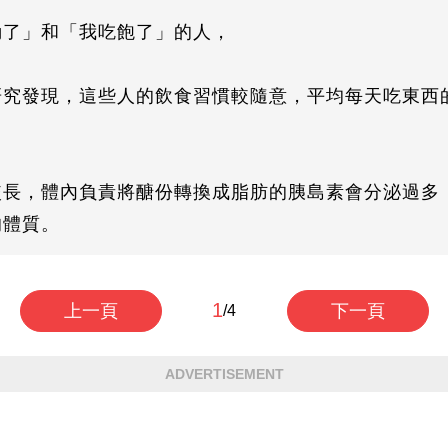
動了」和「我吃飽了」的人，
研究發現，這些人的飲食習慣較隨意，平均每天吃東西
較長，體內負責將醣份轉換成脂肪的胰島素會分泌過多
的體質。
1
上一頁
下一頁
/4
ADVERTISEMENT