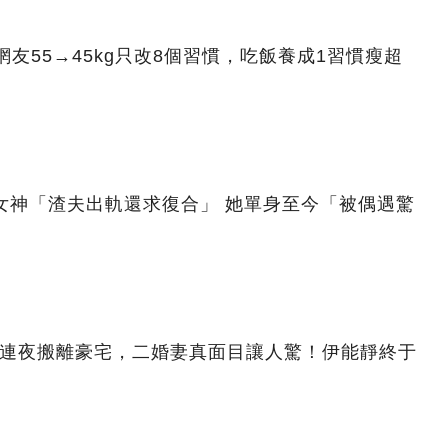
友55→45kg只改8個習慣，吃飯養成1習慣瘦超
女神「渣夫出軌還求復合」 她單身至今「被偶遇驚
！連夜搬離豪宅，二婚妻真面目讓人驚！伊能靜終于