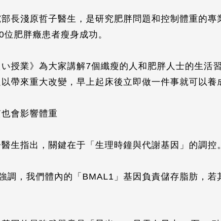
究部長淺原哲子醫生，是研究肥胖問題和控制體重的專
00位肥胖癥患者瘦身成功。
たい授業》為大家講解7個纖瘦的人和肥胖人士的生活
足以帶來重大改變，早上起床後立即做一件事就可以養
質也會影響體重
子醫生指出，關鍵在于「生理時鐘與代謝基因」的調控
研究強調，我們體內的「BMAL1」基因負責儲存脂肪，