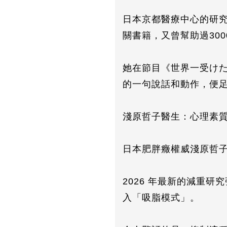
日本京都醫療中心的研
關書籍，又曾幫助過30
她在節目《世界一受け
的一句說話和動作，便
淺原哲子醫生：心理素
日本肥胖癥權威淺原哲
2026 年最新的減重
入「吸脂模式」。