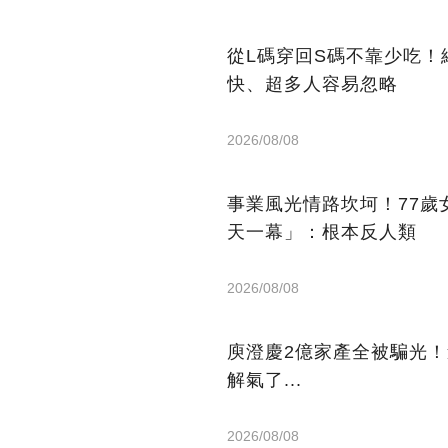
從L碼穿回S碼不靠少吃！網
快、超多人容易忽略
2026/08/08
事業風光情路坎坷！77歲
天一幕」：根本反人類
2026/08/08
庾澄慶2億家產全被騙光
解氣了...
2026/08/08