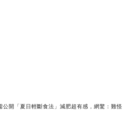
亦儒公開「夏日輕斷食法」減肥超有感，網驚：難怪