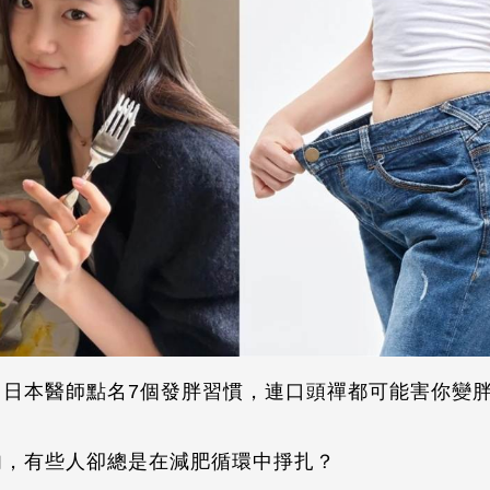
？日本醫師點名7個發胖習慣，連口頭禪都可能害你變
肉，有些人卻總是在減肥循環中掙扎？