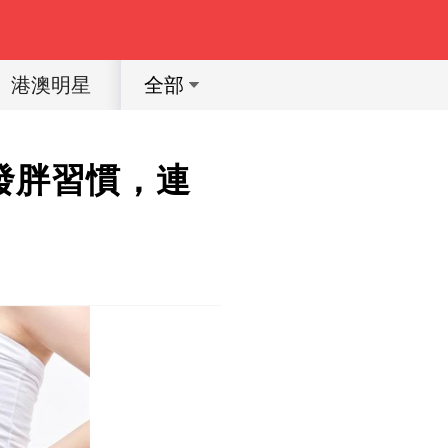
港澳明星
體育明星
動漫
育兒教育
全部
發胖習慣，連