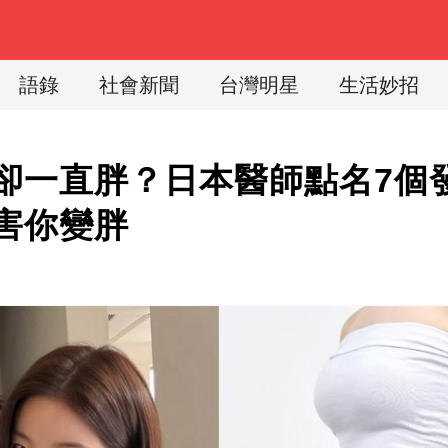
語錄
社會新聞
台灣明星
生活妙招
卻一直胖？日本醫師點名7個
害你變胖