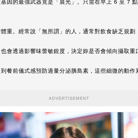
基因的最強武器竟是「晨光」。只需在早上 6 至 7 
響體重。經常說「無所謂」的人，通常對飲食缺乏規劃
」也會透過影響味蕾敏銳度，決定妳是否會傾向攝取重
，到餐前儀式感預防過量分泌胰島素，這些細微的動作
ADVERTISEMENT