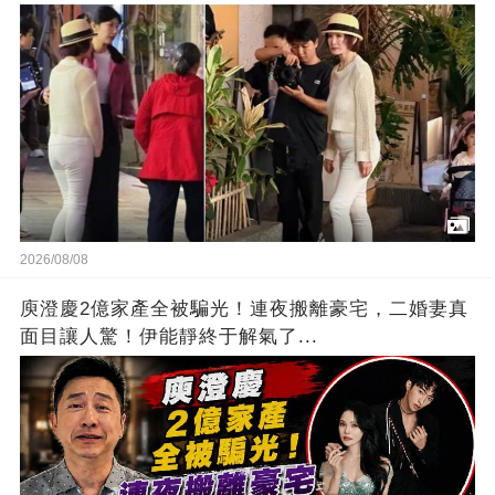
2026/08/08
庾澄慶2億家產全被騙光！連夜搬離豪宅，二婚妻真
面目讓人驚！伊能靜終于解氣了...