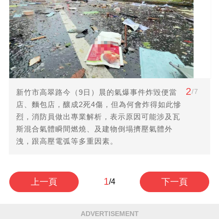
2
/7
新竹市高翠路今（9日）晨的氣爆事件炸毀便當
店、麵包店，釀成2死4傷，但為何會炸得如此慘
烈，消防員做出專業解析，表示原因可能涉及瓦
斯混合氣體瞬間燃燒、及建物倒塌擠壓氣體外
洩，跟高壓電弧等多重因素。
1
上一頁
下一頁
/4
ADVERTISEMENT