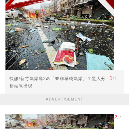
1
/7
快訊/新竹氣爆奪2命「並非單純氣爆」？驚人分
析結果出現
ADVERTISEMENT
2
/7