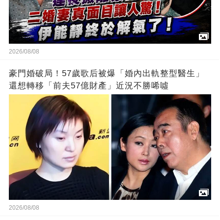
2026/08/08
豪門婚破局！57歲歌后被爆「婚內出軌整型醫生」
還想轉移「前夫57億財產」近況不勝唏噓
2026/08/08