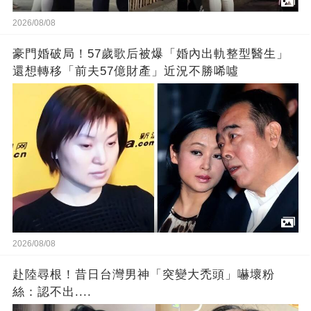
2026/08/08
豪門婚破局！57歲歌后被爆「婚內出軌整型醫生」
還想轉移「前夫57億財產」近況不勝唏噓
2026/08/08
赴陸尋根！昔日台灣男神「突變大禿頭」嚇壞粉
絲：認不出....