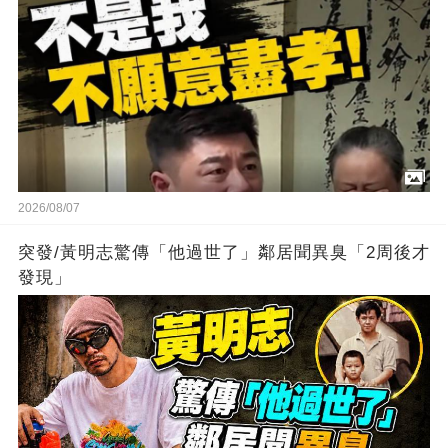
2026/08/07
突發/黃明志驚傳「他過世了」鄰居聞異臭「2周後才
發現」