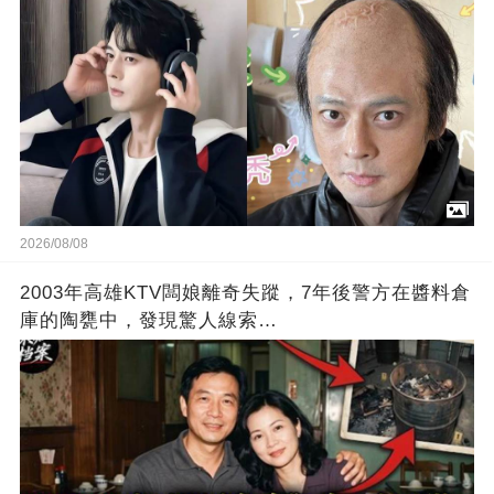
2026/08/08
2003年高雄KTV闆娘離奇失蹤，7年後警方在醬料倉
庫的陶甕中，發現驚人線索…