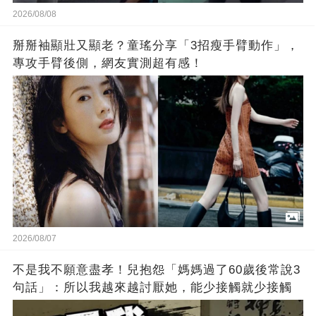
2026/08/08
掰掰袖顯壯又顯老？童瑤分享「3招瘦手臂動作」，
專攻手臂後側，網友實測超有感！
2026/08/07
不是我不願意盡孝！兒抱怨「媽媽過了60歲後常說3
句話」：所以我越來越討厭她，能少接觸就少接觸