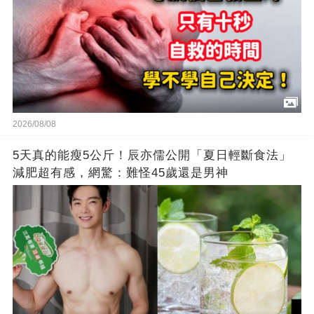
2026/08/08
5天真的能瘦5公斤！辰亦儒公開「夏日輕斷食法」
減肥超有感，網驚：難怪45歲還是男神