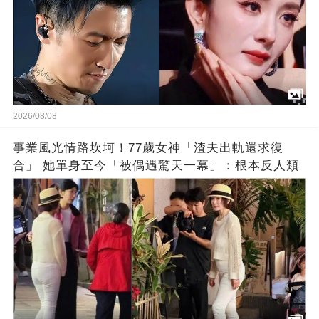
2026/08/08
事業風光情路坎坷！77歲女神「渣夫出軌還求復
合」 她單身至今「被偶遇驚天一幕」：根本反人類