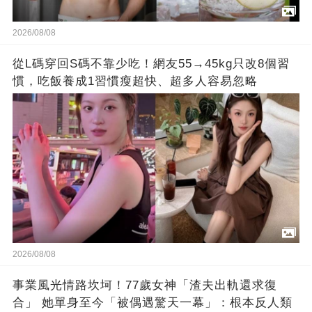
2026/08/08
從L碼穿回S碼不靠少吃！網友55→45kg只改8個習
慣，吃飯養成1習慣瘦超快、超多人容易忽略
2026/08/08
事業風光情路坎坷！77歲女神「渣夫出軌還求復
合」 她單身至今「被偶遇驚天一幕」：根本反人類