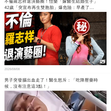
不倫羅志祥退演藝圈！愷樂「嫁醫生結婚生子」
42歲「突宣布再生雙胞胎」爆危險：早產了...
2026/08/08
男子突發腦出血走了！醫生怒斥：「吃降壓藥時
候，沒有注意這3點！」