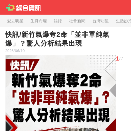
愛豆明星
生肖命理
語錄
社會新聞
台灣明星
生活妙
快訊/新竹氣爆奪2命「並非單純氣
爆」？驚人分析結果出現
2026/06/10
1
/7