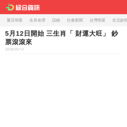
愛豆明星
生肖命理
語錄
社會新聞
台灣明星
生活妙
5月12日開始 三生肖「 財運大旺」 鈔
票滾滾來
2026/05/12