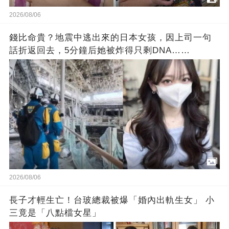
2026/08/06
錢比命貴？地震中逃出來的日本女孩，因上司一句
話折返回去，5分鐘后她被炸得只剩DNA……
2026/08/06
長子才輕生亡！台玻總裁被爆「婚內出軌生女」 小
三竟是「八點檔女星」