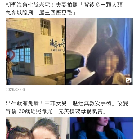
朝聖海角七號老宅！夫妻拍照「背後多一顆人頭」
急奔城隍廟「屋主回應更毛」
2026/08/06
出生就有兔唇！王菲女兒「歷經無數次手術」改變
容貌 20歲近照曝光「完美復製母親氣質」