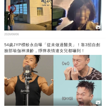
2026/08/06
54歲JYP樸軫永自曝「從未做過醫美」！靠3招自創
臉部瑜伽神凍齡，猙獰表情連女兒都嚇到！