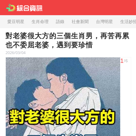
愛豆明星
生肖命理
語錄
社會新聞
台灣明星
生活妙
對老婆很大方的三個生肖男，再苦再累
也不委屈老婆，遇到要珍惜
2026/03/04
1
/6