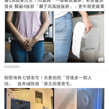
漏1滴就要注意！52歲婦「一咳嗽就漏尿」私密處頻
發炎 醫籲4族群「屬于高風險族群」：更年期更嚴重
2026/08/06
朝聖海角七號老宅！夫妻拍照「背後多一顆人
頭」 急奔城隍廟「屋主回應更毛」