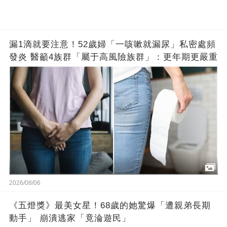
漏1滴就要注意！52歲婦「一咳嗽就漏尿」私密處頻
發炎 醫籲4族群「屬于高風險族群」：更年期更嚴重
2026/08/06
《五燈獎》最美女星！68歲的她驚爆「遭親弟長期
動手」 崩潰逃家「竟淪遊民」