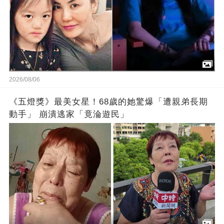
2026/08/06
《五燈獎》最美女星！68歲的她驚爆「遭親弟長期
動手」 崩潰逃家「竟淪遊民」