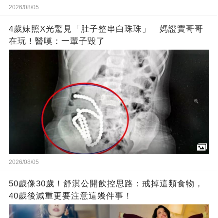
2026/08/05
4歲妹照X光驚見「肚子整串白珠珠」 媽證實哥哥
在玩！醫嘆：一輩子毀了
2026/08/05
50歲像30歲！舒淇公開飲控思路：戒掉這類食物，
40歲後減重更要注意這幾件事！