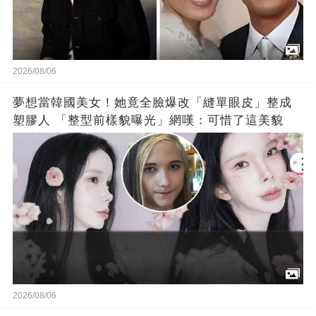
2026/08/06
夢想當韓國美女！她竟全臉爆改「縫單眼皮」整成
塑膠人 「整型前樣貌曝光」網嘆：可惜了這美貌
2026/08/06