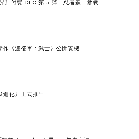
界》付費 DLC 第 5 彈「忍者龜」參戰
新作《遠征軍：武士》公開實機
役進化》正式推出