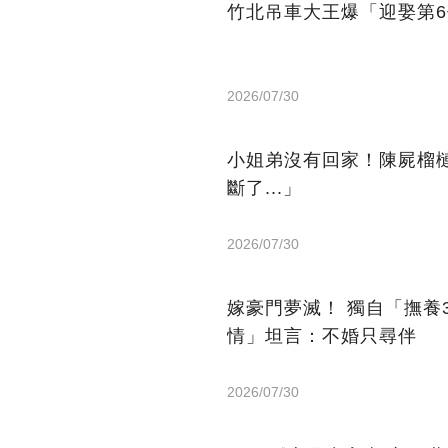
竹北吊車大王爆「迎娶第
2026/07/30
小姐弟沒有回家！陳屍榴槤
斷了...」
2026/07/30
嫁豪門夢滅！ 獨自「撫養
情」坦言：不婚只尋伴
2026/07/30