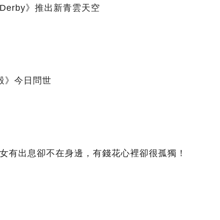
y Derby》推出新青雲天空
骰》今日問世
子女有出息卻不在身邊，有錢花心裡卻很孤獨！