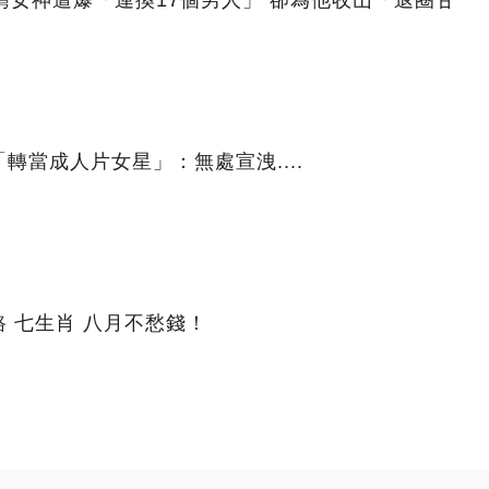
灣女神遭爆「連換17個男人」 卻為他收山「退圈甘
轉當成人片女星」：無處宣洩....
財路 七生肖 八月不愁錢！