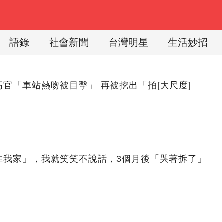
語錄
社會新聞
台灣明星
生活妙招
官「車站熱吻被目擊」 再被挖出「拍[大尺度]
在我家」，我就笑笑不說話，3個月後「哭著拆了」