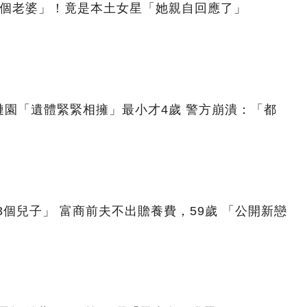
6個老婆」！竟是本土女星「她親自回應了」
園「遺體緊緊相擁」最小才4歲 警方崩潰：「都
3個兒子」 富商前夫不出贍養費，59歲 「公開新戀