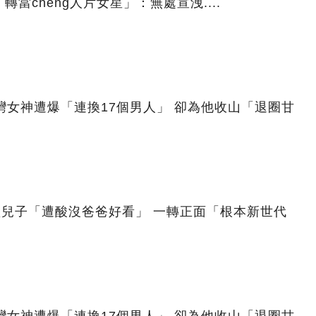
當cheng人片女星」：無處宣洩....
灣女神遭爆「連換17個男人」 卻為他收山「退圈甘
穎兒子「遭酸沒爸爸好看」 一轉正面「根本新世代