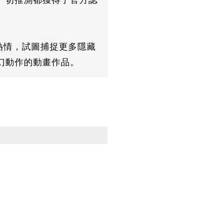
一切推測都獲得了官方認
熱情，試圖捕捉更多隱藏
幻動作的動畫作品。