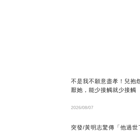
不是我不願意盡孝！兒抱怨
厭她，能少接觸就少接觸
2026/08/07
突發/黃明志驚傳「他過世