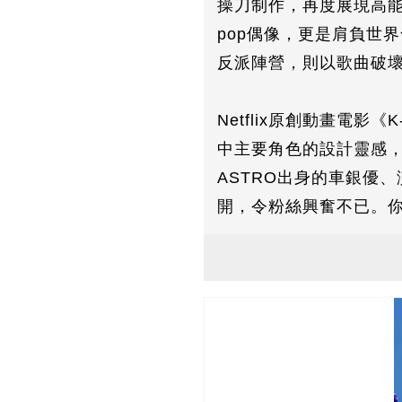
操刀制作，再度展現高能
pop偶像，更是肩負世界
反派陣營，則以歌曲破
Netflix原創動畫電影《
中主要角色的設計靈感，確實
ASTRO出身的車銀優、
開，令粉絲興奮不已。