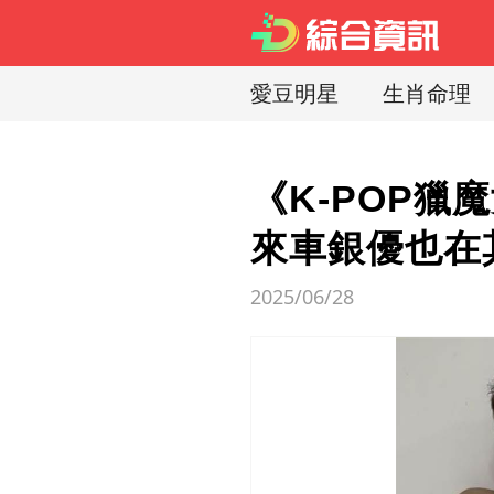
愛豆明星
生肖命理
《K-POP
來車銀優也在
2025/06/28