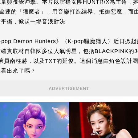
量與視覺沖擊。本片以虛構女團HUNTR/X為主角，她
命運的「獵魔者」，用音樂打造結界、抵御惡魔。而由男團
壞平衡，掀起一場音浪對決。
K-pop Demon Hunters》（K-pop驅魔獵人）
取材自韓國多位人氣明星，包括BLACKPINK的Jenn
演員南柱赫，以及TXT的延俊。這個消息由角色設計團隊
你看出來了嗎？
ADVERTISEMENT