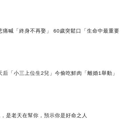
悲痛喊「終身不再娶」 60歲突鬆口「生命中最重要
天后「小三上位生2兒」今偷吃鮮肉「離婚1舉動」
兆，是老天在幫你，預示你是好命之人