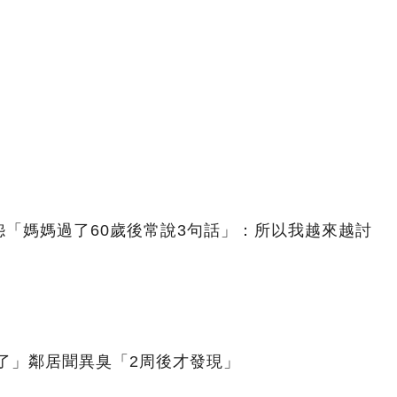
「媽媽過了60歲後常說3句話」：所以我越來越討
了」鄰居聞異臭「2周後才發現」