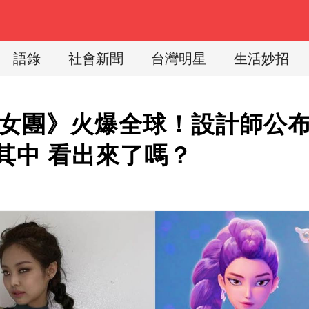
語錄
社會新聞
台灣明星
生活妙招
獵魔女團》火爆全球！設計師公
其中 看出來了嗎？