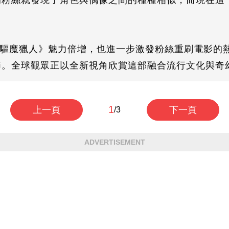
的粉絲就發現了角色與偶像之間的種種相似，而現在這
op驅魔獵人》魅力倍增，也進一步激發粉絲重刷電影的
節。全球觀眾正以全新視角欣賞這部融合流行文化與奇
1
上一頁
下一頁
/3
ADVERTISEMENT