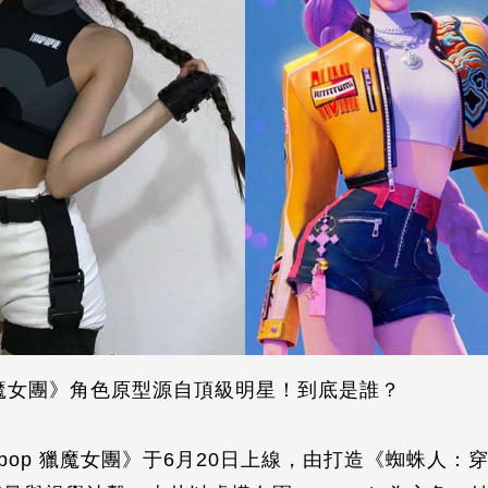
POP獵魔女團》角色原型源自頂級明星！到底是誰？
影《Kpop 獵魔女團》于6月20日上線，由打造《蜘蛛人