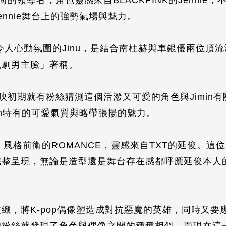
尚的領導者，角色靈感來自BLACKPINK的Jennie
nnie舞台上的強勢氣場與魅力。
與令人心動氛圍的Jinu，是結合南柱赫與車銀優兩位頂
視劇男主臉」著稱。
影上映初期就有粉絲猜測這個活潑又可愛的角色與Jimi
imin特有的可愛氣質與略帶張揚的魅力。
髮、風格前衛的ROMANCE，靈感來自TXT的延俊。這
完整呈現，無論是造型還是舞台存在感都呼應延俊本人
織，將K-pop偶像塑造成對抗惡魔的英雄，同時又要