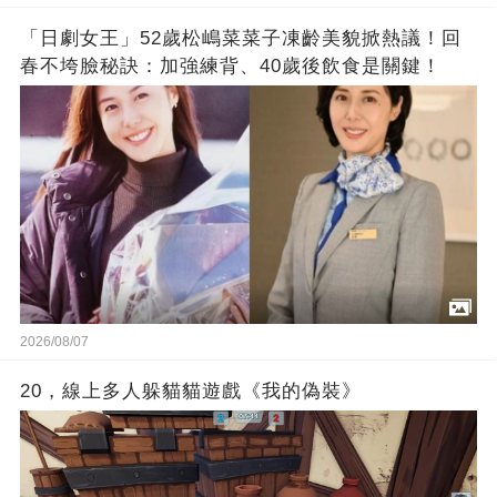
「日劇女王」52歲松嶋菜菜子凍齡美貌掀熱議！回
春不垮臉秘訣：加強練背、40歲後飲食是關鍵！
2026/08/07
20，線上多人躲貓貓遊戲《我的偽裝》