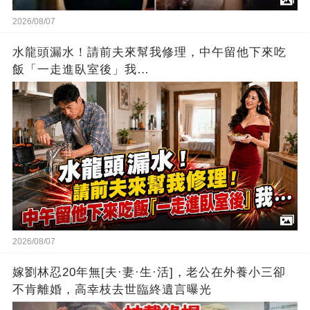
2026/08/07
水龍頭漏水！請前夫來幫我修理，中午留他下來吃
飯「一走進臥室後」我…
2026/08/07
嫁劉林忍20年無[夫·妻·生·活]，老公在外養小三卻
不肯離婚，高幸枝去世臨終遺言曝光