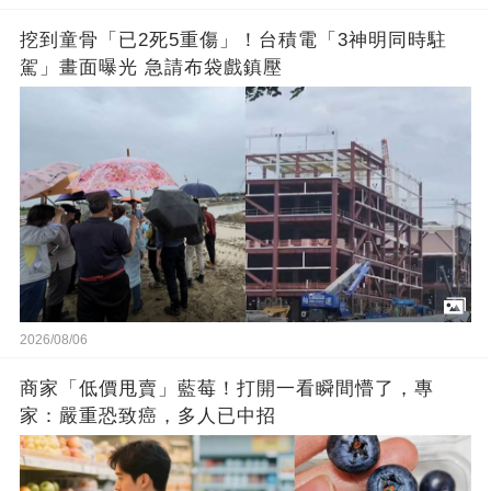
挖到童骨「已2死5重傷」！台積電「3神明同時駐
駕」畫面曝光 急請布袋戲鎮壓
2026/08/06
商家「低價甩賣」藍莓！打開一看瞬間懵了，專
家：嚴重恐致癌，多人已中招