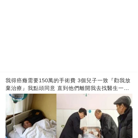
我得癌癥需要150萬的手術費 3個兒子一致『勸我放
棄治療』我點頭同意 直到他們離開我去找醫生一問
愣了....