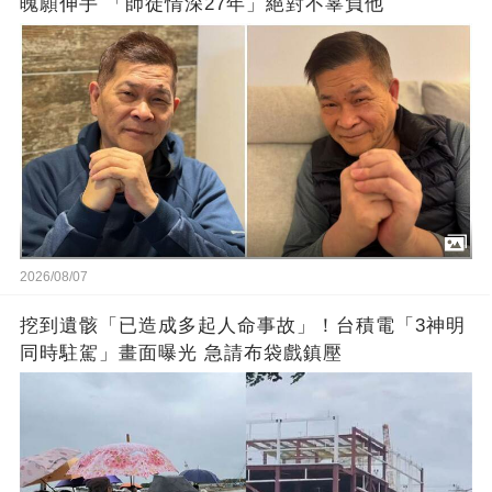
魄願伸手 「師徒情深27年」絕對不辜負他
2026/08/07
挖到遺骸「已造成多起人命事故」！台積電「3神明
同時駐駕」畫面曝光 急請布袋戲鎮壓