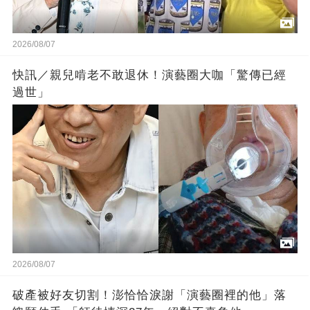
2026/08/07
快訊／親兒啃老不敢退休！演藝圈大咖「驚傳已經
過世」
2026/08/07
破產被好友切割！澎恰恰淚謝「演藝圈裡的他」落