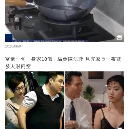
2026/08/07
富豪一句「身家10億」騙倒陳法蓉 見完家長一夜蒸
發人財兩空