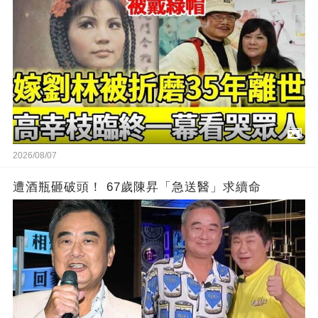
2026/08/07
遭酒瓶砸破頭！ 67歲陳昇「急送醫」求續命