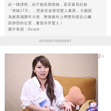
起一陣譁然，由于她長期便秘，甚至最長紀錄
「便秘17天」，照超音波發現驚人畫面，大腸因
為被塞滿陳年大便，整個被向上擠壓到接近心臟
跟肺部的位置，畫面非常驚人！
圖片來源：Dcard
ADVERTISEMENT
2
/6