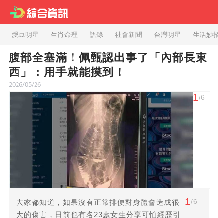
愛豆明星
生肖命理
語錄
社會新聞
台灣明星
生活妙
腹部全塞滿！佩甄認出事了「內部長東
西」：用手就能摸到！
2026/05/26
1
/6
1
/6
大家都知道，如果沒有正常排便對身體會造成很
大的傷害，日前也有名23歲女生分享可怕經歷引