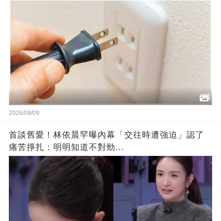
2026/08/09
首談舊愛！林依晨罕曝內幕「交往時遭強迫」認了
痛苦掙扎：明明知道不對勁...