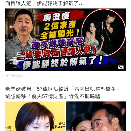
面目讓人驚！伊能靜終于解氣了...
2026/08/08
豪門婚破局！57歲歌后被爆「婚內出軌整型醫生」
還想轉移「前夫57億財產」近況不勝唏噓