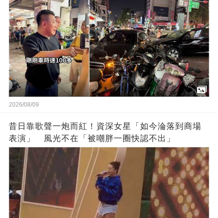
2026/08/09
昔日靠歌聲一炮而紅！資深女星「如今淪落到商場
表演」 風光不在「被嘲胖一圈快認不出」