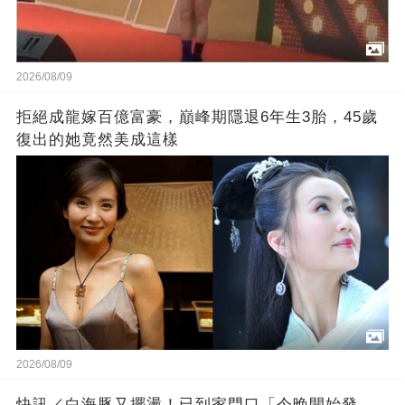
2026/08/09
拒絕成龍嫁百億富豪，巔峰期隱退6年生3胎，45歲
復出的她竟然美成這樣
2026/08/09
快訊／白海豚又擺盪！已到家門口「今晚開始發