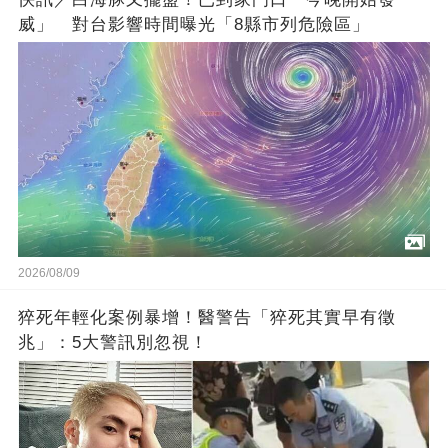
威」 對台影響時間曝光「8縣市列危險區」
2026/08/09
猝死年輕化案例暴增！醫警告「猝死其實早有徵
兆」：5大警訊別忽視！