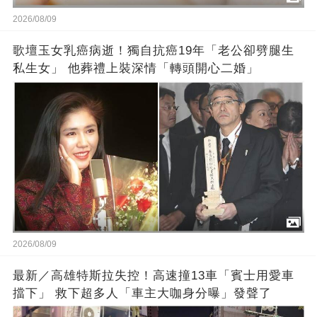
2026/08/09
歌壇玉女乳癌病逝！獨自抗癌19年「老公卻劈腿生
私生女」 他葬禮上裝深情「轉頭開心二婚」
2026/08/09
最新／高雄特斯拉失控！高速撞13車「賓士用愛車
擋下」 救下超多人「車主大咖身分曝」發聲了