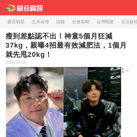
愛豆明星
生肖命理
語錄
社會新聞
台灣明星
生活妙
瘦到差點認不出！神童5個月狂減
37kg，親曝4招最有效減肥法，1個月
就先甩20kg！
2026/05/26
1
/6