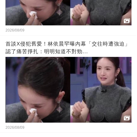
2026/08/09
首談X侵犯舊愛！林依晨罕曝內幕「交往時遭強迫」
認了痛苦掙扎：明明知道不對勁...
2026/08/09