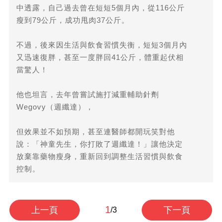
中透露，自己過去曾在短短5個月內，從116公斤
瘦到79公斤，成功甩肉37公斤。
不過，後來因生活與飲食習慣失衡，短短3個月內
又迅速復胖，甚至一度胖回41公斤，體重起伏相
當驚人！
他也坦言，去年曾嘗試施打減重輔助針劑
Wegovy（週纖達），
但效果並不如預期，甚至連醫師都開玩笑對他
說：「神童先生，你打敗了週纖達！」讓他決定
放棄靠藥物瘦身，重新回到調整生活習慣與飲食
控制。
1
上一頁
下一頁
/3