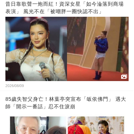
昔日靠歌聲一炮而紅！資深女星「如今淪落到商場
表演」 風光不在「被嘲胖一圈快認不出」
2026/08/09
85歲失智父身亡！林葉亭突宣布「皈依佛門」 遇大
師「開示一番話」忍不住淚崩