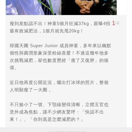
1
/6
瘦到差點認不出！神童5個月狂減37kg，親曝4招
最有效減肥法，1個月就先甩20kg！
韓國天團 Super Junior 成員神童，多年來以幽默
個性與圓潤形象深受粉絲喜愛！不過這幾年他多
次挑戰減肥，卻也數度歷經「瘦了又復胖」的循
環。
近日他再度公開近況，曬出打冰球的照片，整個
人明顯瘦了一大圈，
不只臉小了一號、下顎線變得清晰，立體五官也
意外成為焦點，讓不少網友驚呼：「快認不出
來！」、「你到底是怎麼減肥的？」