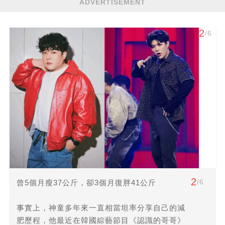
ADVERTISEMENT
2
/6
2
/6
曾5個月瘦37公斤，卻3個月復胖41公斤
事實上，神童多年來一直相當坦率分享自己的減
肥歷程，他最近在韓國綜藝節目《認識的哥哥》