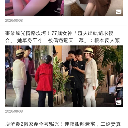
2026/08/08
事業風光情路坎坷！77歲女神「渣夫出軌還求復
合」 她單身至今「被偶遇驚天一幕」：根本反人類
2026/08/08
庾澄慶2億家產全被騙光！連夜搬離豪宅，二婚妻真