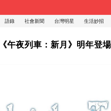
語錄
社會新聞
台灣明星
生活妙招
戲《午夜列車：新月》明年登