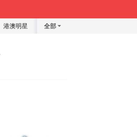
港澳明星
體育明星
動漫
育兒教育
全部
場