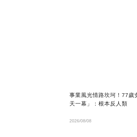
事業風光情路坎坷！77歲
天一幕」：根本反人類
2026/08/08