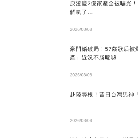
庾澄慶2億家產全被騙光
解氣了...
2026/08/08
豪門婚破局！57歲歌后被
產」近況不勝唏噓
2026/08/08
赴陸尋根！昔日台灣男神「
2026/08/08