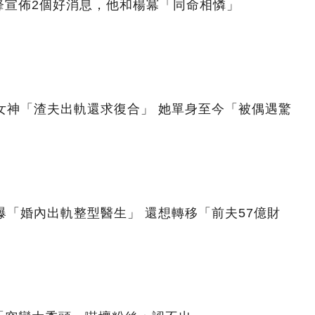
鋒宣佈2個好消息，他和楊冪「同命相憐」
女神「渣夫出軌還求復合」 她單身至今「被偶遇驚
爆「婚內出軌整型醫生」 還想轉移「前夫57億財