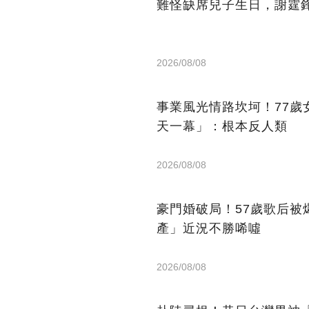
難怪缺席兒子生日，謝霆
2026/08/08
事業風光情路坎坷！77歲
天一幕」：根本反人類
2026/08/08
豪門婚破局！57歲歌后被
產」近況不勝唏噓
2026/08/08