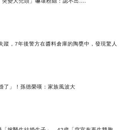
突變大禿頭」嚇壞粉絲：認不出....
離奇失蹤，7年後警方在醬料倉庫的陶甕中，發現驚人
離婚了」！孫德榮嘆：家族風波大
樂「嫁醫生結婚生子」 42歲「突宣布再生雙胞