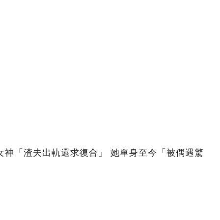
女神「渣夫出軌還求復合」 她單身至今「被偶遇驚