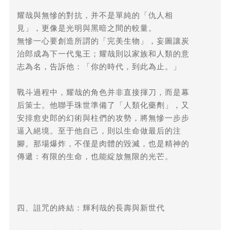
耀哉與無慘的對抗，并不是單純的「仇人相
見」，更像是光明與黑暗之間的較量。
無慘一心要創造所謂的「完美生物」，妄圖讓炭
治郎成為下一代鬼王；耀哉則以家族和人類的意
志為名，告訴他：「你的時代，到此為止。」
戰斗過程中，耀哉的角色并非直接揮刀，而是幕
后策士。他聯手珠世準備了「人類化藥劑」，又
安排愈史郎的幻術與柱們的攻勢，將無慘一步步
逼入絕境。至于他自己，則以生命做最后的注
腳。那場爆炸，不僅是肉體的毀滅，也是精神的
傳遞：有限的生命，也能綻放無限的光芒。
四、詛咒的終結：輝利哉的長壽與新世代