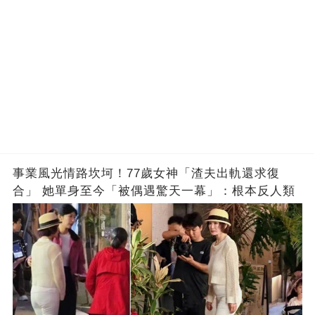
事業風光情路坎坷！77歲女神「渣夫出軌還求復
合」 她單身至今「被偶遇驚天一幕」：根本反人類