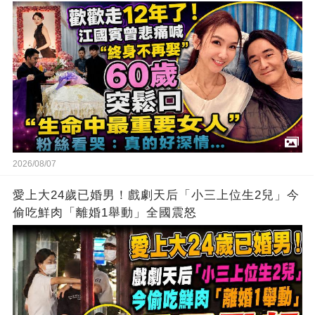
2026/08/07
愛上大24歲已婚男！戲劇天后「小三上位生2兒」今
偷吃鮮肉「離婚1舉動」全國震怒