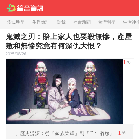
愛豆明星
生肖命理
語錄
社會新聞
台灣明星
生活妙
鬼滅之刃：賠上家人也要殺無慘，產屋
敷和無慘究竟有何深仇大恨？
2025/08/26
1
/6
1
/6
一、歷史淵源：從「家族榮耀」到「千年宿怨」