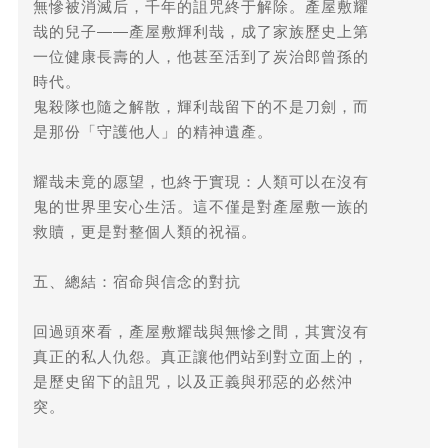
無慘被消滅后，千年的詛咒終于解除。產屋敷耀
哉的兒子——產屋敷輝利哉，成了家族歷史上第
一位健康長壽的人，他甚至活到了炭治郎曾孫的
時代。
鬼殺隊也隨之解散，輝利哉留下的不是刀劍，而
是那份「守護他人」的精神遺產。
耀哉未竟的愿望，也終于實現：人類可以在沒有
鬼的世界里安心生活。這不僅是對產屋敷一族的
救贖，更是對整個人類的祝福。
五、總結：宿命與信念的對抗
回過頭來看，產屋敷耀哉與無慘之間，其實沒有
真正的私人仇怨。真正讓他們站到對立面上的，
是歷史留下的詛咒，以及正義與邪惡的必然沖
突。