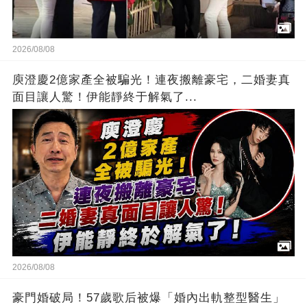
2026/08/08
庾澄慶2億家產全被騙光！連夜搬離豪宅，二婚妻真
面目讓人驚！伊能靜終于解氣了...
2026/08/08
豪門婚破局！57歲歌后被爆「婚內出軌整型醫生」