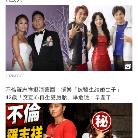
2026/08/08
不倫羅志祥退演藝圈！愷樂「嫁醫生結婚生子」
42歲「突宣布再生雙胞胎」爆危險：早產了...