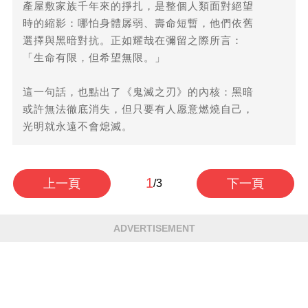
產屋敷家族千年來的掙扎，是整個人類面對絕望
時的縮影：哪怕身體孱弱、壽命短暫，他們依舊
選擇與黑暗對抗。正如耀哉在彌留之際所言：
「生命有限，但希望無限。」
這一句話，也點出了《鬼滅之刃》的內核：黑暗
或許無法徹底消失，但只要有人愿意燃燒自己，
光明就永遠不會熄滅。
1
上一頁
下一頁
/3
ADVERTISEMENT