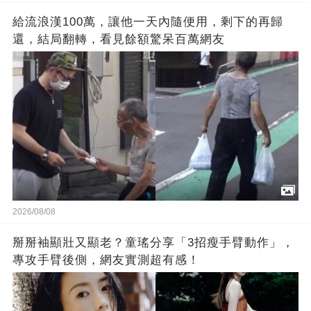
給流浪漢100萬，讓他一天內隨便用，剩下的再歸
還，結局翻轉，看見餘額驚呆百萬網友
2026/08/08
掰掰袖顯壯又顯老？童瑤分享「3招瘦手臂動作」，
專攻手臂後側，網友實測超有感！