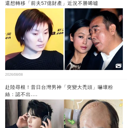
還想轉移「前夫57億財產」近況不勝唏噓
2026/08/08
赴陸尋根！昔日台灣男神「突變大禿頭」嚇壞粉
絲：認不出....