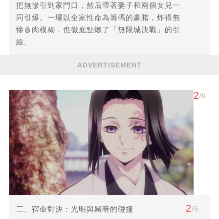
把無慘引到家門口，然后帶著妻子和兩個女兒一
同引爆。一場以全家性命為籌碼的豪賭，炸得無
慘🩸肉模糊，也徹底點燃了「無限城決戰」的引
線。
ADVERTISEMENT
2
/6
2
/6
三、宿命對決：光明與黑暗的碰撞