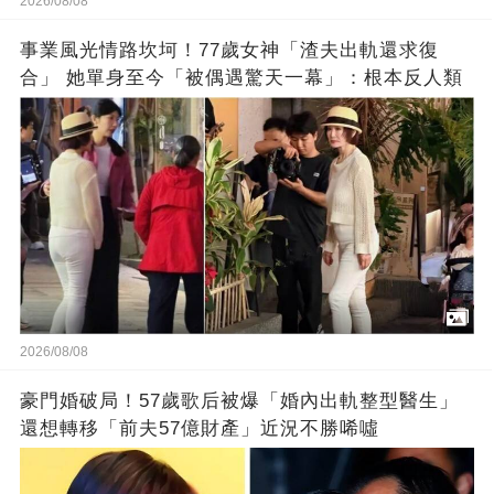
2026/08/08
事業風光情路坎坷！77歲女神「渣夫出軌還求復
合」 她單身至今「被偶遇驚天一幕」：根本反人類
2026/08/08
豪門婚破局！57歲歌后被爆「婚內出軌整型醫生」
還想轉移「前夫57億財產」近況不勝唏噓