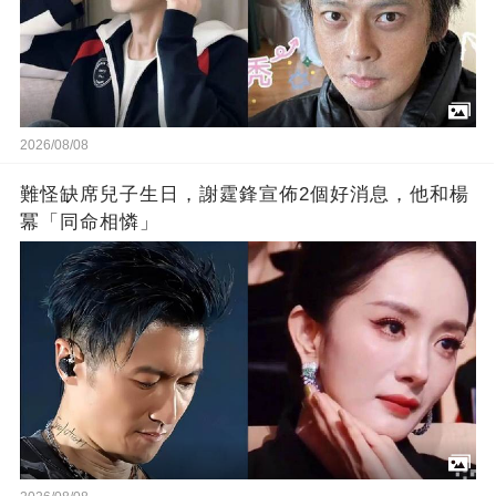
2026/08/08
難怪缺席兒子生日，謝霆鋒宣佈2個好消息，他和楊
冪「同命相憐」