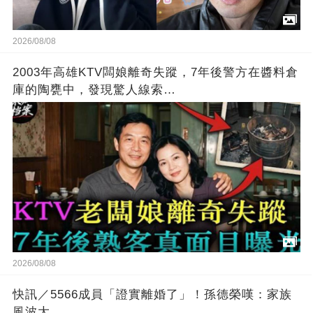
2026/08/08
2003年高雄KTV闆娘離奇失蹤，7年後警方在醬料倉
庫的陶甕中，發現驚人線索…
2026/08/08
快訊／5566成員「證實離婚了」！孫德榮嘆：家族
風波大