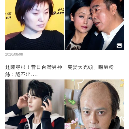
2026/08/08
赴陸尋根！昔日台灣男神「突變大禿頭」嚇壞粉
絲：認不出....