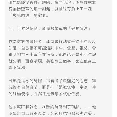
詛咒始終沒被真正解除。換句話說，產屋敷家族
從無慘墮落的那一刻起，就被迫背負上了一種
「與鬼同源」的宿命。
二、詛咒與使命：產屋敷耀哉的「破局賭注」
作為家族的繼任者，產屋敷耀哉幾乎從出生起就
知道：自己絕不可能活到中年。父親、祖父、曾
祖父都在三十歲之前病逝，他自己更是小小年紀
就失明、面容潰爛。美強慘三個字，套在他身上
毫不違和。
可就是這樣的身體，卻養出了最堅定的心志。耀
哉沒有自怨自艾，而是把「消滅無慘」定為一生
的終極使命，并寫進鬼殺隊的核心任務。
他的瘋狂和執念，在臨終時達到了頂點。——他
明知道自己命不久矣，卻選擇把宅邸布滿炸藥，