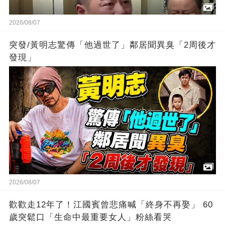
2026/08/07
突發/黃明志驚傳「他過世了」鄰居聞異臭「2周後才
發現」
2026/08/07
歡歡走12年了！江國賓曾悲痛喊「終身不再娶」 60
歲突鬆口「生命中最重要女人」粉絲看哭