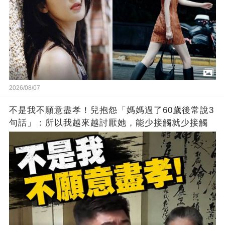
2026/08/07
不是我不願意盡孝！兒抱怨「媽媽過了60歲後常說3
句話」：所以我越來越討厭她，能少接觸就少接觸