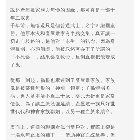
說起產屋敷家族與無慘的因緣，那可真是一部千
年血淚史。
千年前，無慘還只是個普通武士，名字叫繼國巖
勝。他原本沒和產屋敷家有半點交集，真正讓一
切走向歧路的，是他對「永生」的執念。因為身
體羸弱、心態崩壞，他被忽悠著吞下了所謂的
「不死藥」，結果藥沒救命，反倒直接把他變成
了鬼。
從那一刻起，禍根也牽連到了產屋敷家族。家族
像是被某種無形的「神罰」鎖定：子孫體弱多
病，男人基本活不過三十歲，嬰兒夭折更是家常
便飯。為了讓血脈勉強延續，產屋敷一族只好世
世代代和神官家族聯姻，以另一種血脈來續命。
表面上，這樣的聯姻看似門當戶對，實際上卻是
一場永無止境的補丁——借助神官血統延壽，但