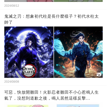
2024/08/12
鬼滅之刃：想象初代柱是長什麼樣子？初代水柱太
帥了
2024/08/08
可惡，快放開雛田！火影忍者雛田不小心惹鳴人生
氣了，沒想到道歉之後，鳴人居然這樣反擊...