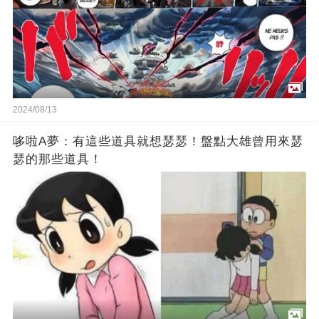
2024/08/13
哆啦A夢：有這些道具就想瑟瑟！盤點大雄曾用來瑟
瑟的那些道具！