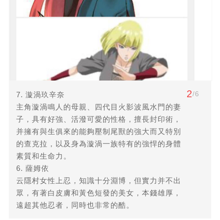
2
/6
7. 漩渦玖辛奈
主角漩渦鳴人的母親、四代目火影波風水門的妻
子，具有好強、活潑可愛的性格，擅長封印術，
并擁有與生俱來的能夠壓制尾獸的強大而又特別
的查克拉，以及身為漩渦一族特有的強悍的身體
素質和生命力。
6. 薩姆依
云隱村女性上忍，知識十分淵博，但實力并不出
眾，有著白皮膚和黃色短發的美女，本錢雄厚，
遠超其他忍者，同時也非常的酷。