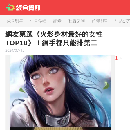
愛豆明星
生肖命理
語錄
社會新聞
台灣明星
生活妙
網友票選《火影身材最好的女性
TOP10》！綱手都只能排第二
2024/07/15
1
/6