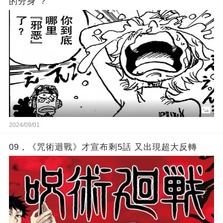
的分身 ？
2024/09/01
09，《咒術迴戰》才宣布剩5話 又出現超大反轉