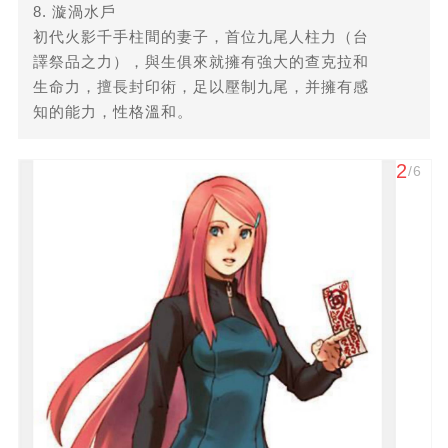
8. 漩渦水戶
初代火影千手柱間的妻子，首位九尾人柱力（台
譯祭品之力），與生俱來就擁有強大的查克拉和
生命力，擅長封印術，足以壓制九尾，并擁有感
知的能力，性格溫和。
2
/6