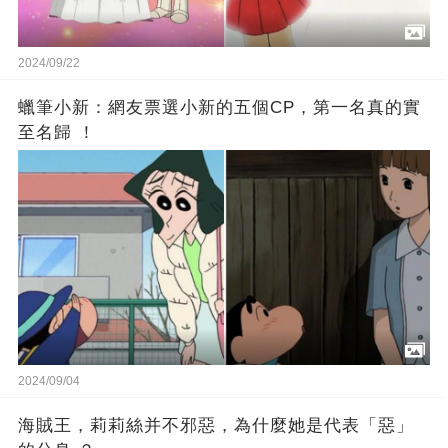
2024/09/22
蠟筆小新：網友票選小新的五個CP，第一名真的實
至名歸 ！
2024/09/04
海賊王，莉莉絲并不邪惡，為什麼她是代表「惡」