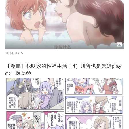
2024/10/15
【漫畫】花咲家的性福生活（4）川普也是媽媽play
の一環嗎😳