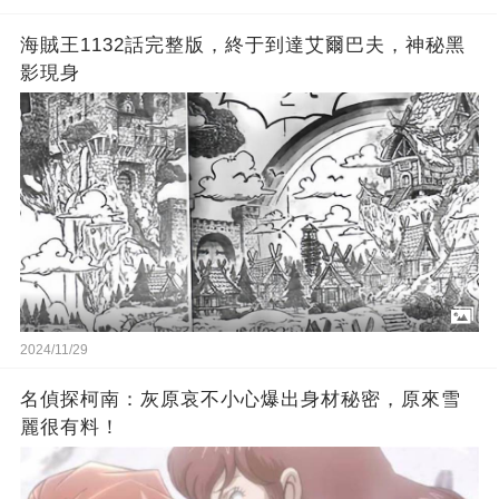
海賊王1132話完整版，終于到達艾爾巴夫，神秘黑
影現身
2024/11/29
名偵探柯南：灰原哀不小心爆出身材秘密，原來雪
麗很有料！