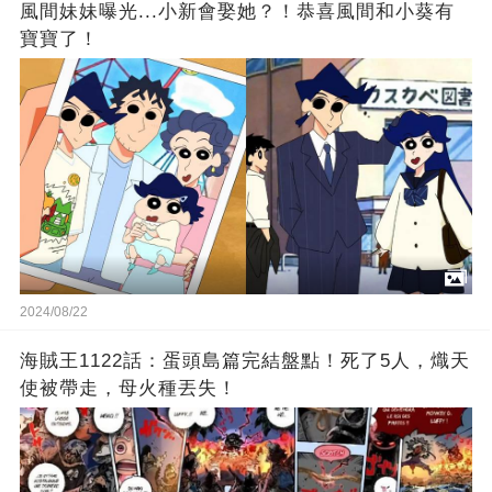
風間妹妹曝光...小新會娶她？！恭喜風間和小葵有
寶寶了！
2024/08/22
海賊王1122話：蛋頭島篇完結盤點！死了5人，熾天
使被帶走，母火種丟失！