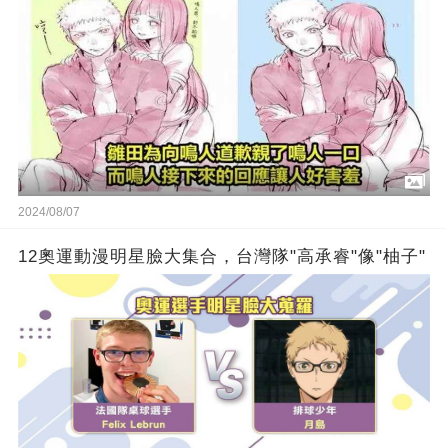
2024/08/07
12奧運動漫明星臉大集合，台灣隊"高承睿"像"柚子"