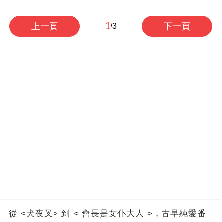
1
上一頁
下一頁
/3
從 <犬夜叉> 到 < 會長是女仆大人 >，古早純愛番